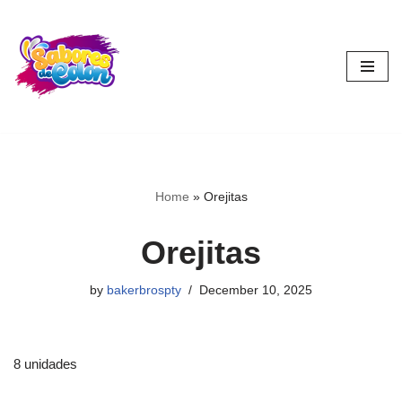
Skip
to
content
Home
»
Orejitas
Orejitas
by
bakerbrospty
December 10, 2025
8 unidades