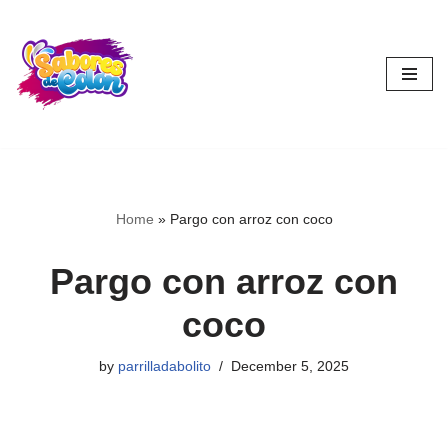
Skip
to
content
Home
»
Pargo con arroz con coco
Pargo con arroz con
coco
by
parrilladabolito
December 5, 2025